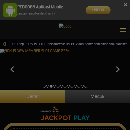
×
PEDRO88 Aplikasi Mobile
UNDUH
Jangan tampilkan lagi hari ini
0 sampai 30-Sep-2026 15.00.00. Selama waktu ini, PP Virtual Sports permainan tidak akan ters
Daftar
Masuk
JACKPOT
PLAY