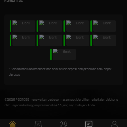
Komunitas
* Selama bank maintenance dan bank offline deposit dan penarikan tidak dapat
diproses
©2026 PEDRO88 menawarkan berbagai macam provider pilihan terbaik dan didukung
oleh Layanan Pelanggan profesional 24/7 yang siap melayani Anda.