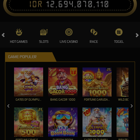
IDR
12,694,070,110
HOT GAMES
SLOTS
LIVE CASINO
RACE
TOGEL
OL
GAME POPULER
GATES OF OLYMPUS POP
BANG GACOR 1000
FORTUNE GARUDA 1000
FORTUNE GEMS 500
DJ BOOM BOOM
GATES OF OLYMPUS 1000
PIRATE QUEST 1