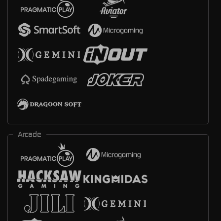
Arcade