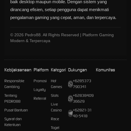
baik desktop maupun mobile. Dengan sistem yang
dirancang efisien, setiap pengguna dapat menikmati
pengalaman gaming yang cepat, aman, dan terpercaya.
© 2026 Pedro88. All Rights Reserved | Platform Gaming
Modern & Terpercaya
Kebijaksanaan
Platform
Kategori
Dukungan
Komunitas
Responsible
Promosi
Hot
+6285373
Gambling
Games
790341
Loyalty
Tentang
Slots
+62838409
Referral
PEDRO88
36629
Live
Pusat Bantuan
Casino
+62821-31
40-5418
Syarat dan
Race
Ketentuan
Togel