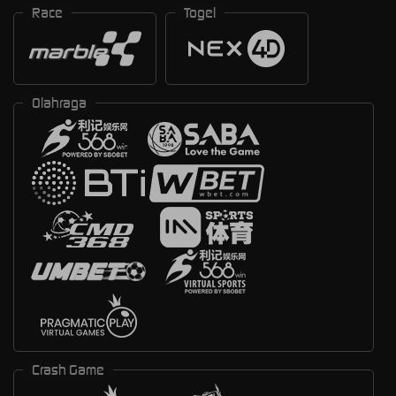
Race
Togel
Olahraga
Crash Game