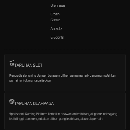
Olahraga
Crash
Game
Arcade
E-Sports
TARUHAN SLOT
Penyedia slot online dengan beragam pilihan game menarik yang memudahkan
pemain untuk mencapai jackpot
TARUHAN OLAHRAGA
Sportsbook Gaming Platform Terbaik menawarkan lebih banyak game, odds yang
lebih tinggi, dan menyediakan pilihan yang lebih banyak untuk pemain.