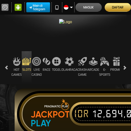
Main di
MASUK
DAFTAR
Telegram
HOT
SLOTS
LIVE
RACE
TOGEL
OLAHRAGA
CRASH
ARCADE
E-
PROMOSI
GAMES
CASINO
GAME
SPORTS
IDR
12,694,
JACKPOT
PLAY