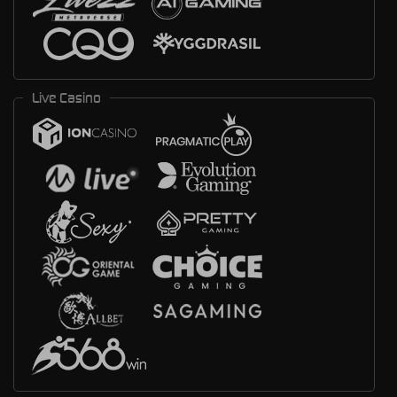
Live Casino