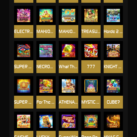
ELECTRIC ZEUS
MAHJONG: ORIGIN 2
MAHJONG WAYS 3
TREASURES OF AZTEC Z
Horde 2 Winter
SUPER AWESOME
NECROMANCER SHA
What The FA
777
KNIGHT ARTHUR
SUPER GEMS 2
For The Horde
ATHENA LUCKY SPREAD
MYSTIC LEGEND 2
CUBE?