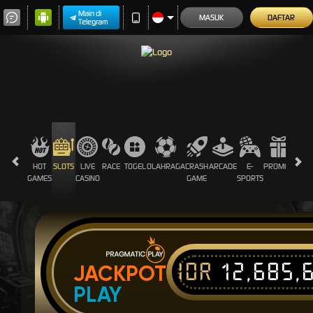
Main di
MASUK
DAFTAR
Telegram
HOT
SLOTS
LIVE
RACE
TOGEL
OLAHRAGA
CRASH
ARCADE
E-
PROMOSI
GAMES
CASINO
GAME
SPORTS
IDR
12,685,
JACKPOT
PLAY