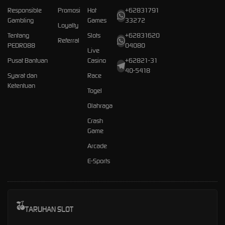
Responsible
Promosi
Hot
+62831791
Gambling
Games
33272
Loyalty
Tentang
Slots
+62831620
Referral
PEDRO88
04080
Live
Pusat Bantuan
Casino
+62821-31
40-5418
Syarat dan
Race
Ketentuan
Togel
Olahraga
Crash
Game
Arcade
E-Sports
TARUHAN SLOT