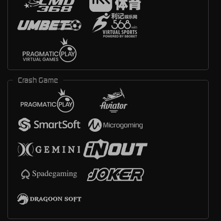
Crash Game