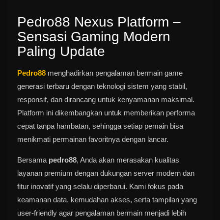
Pedro88 Nexus Platform –
Sensasi Gaming Modern
Paling Update
Pedro88
menghadirkan pengalaman bermain game
generasi terbaru dengan teknologi sistem yang stabil,
responsif, dan dirancang untuk kenyamanan maksimal.
Platform ini dikembangkan untuk memberikan performa
cepat tanpa hambatan, sehingga setiap pemain bisa
menikmati permainan favoritnya dengan lancar.
Bersama
pedro88
, Anda akan merasakan kualitas
layanan premium dengan dukungan server modern dan
fitur inovatif yang selalu diperbarui. Kami fokus pada
keamanan data, kemudahan akses, serta tampilan yang
user-friendly agar pengalaman bermain menjadi lebih