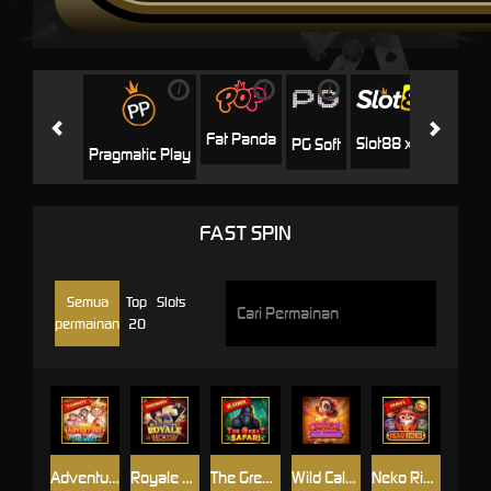
i
i
i
i
i
Facha
Fat Panda
Slot88 x PP
PG Soft
Pragmatic Play
FAST SPIN
Semua
Top
Slots
permainan
20
Adventure To The West
Royale House
The Great Safari
Wild Calavera
Neko Riches