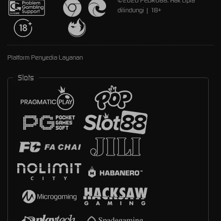
©2026 PEDRO88. Hak cipta
dilindungi | 18+
Platform Penyedia Layanan
Slots