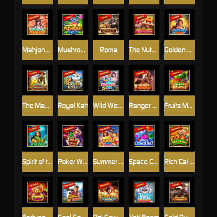
Mahjong Princess
Mushroom Bandit
Roma
The Nutcrackers
Golden Moon Empire
The Maya Myth
Royal Katt
Wild Wet Win
Ranger Showdown
Fruits Mania
Spirit of the Sea
Poker Ways
Summer Splash Paradise
Space Conquest
Rich Cai Shen