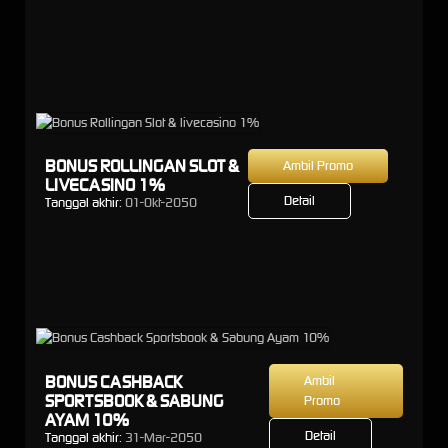
BONUS ROLLINGAN SLOT &
Ambil Promo
LIVECASINO 1%
Detail
Tanggal akhir:
01-Okt-2050
BONUS CASHBACK
Ambil
SPORTSBOOK & SABUNG
Promo
AYAM 10%
Detail
Tanggal akhir:
31-Mar-2050