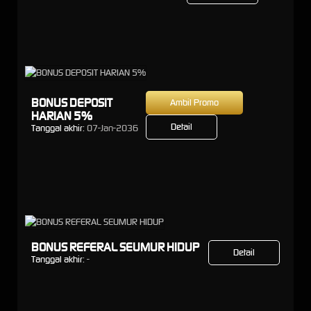
BONUS DEPOSIT
Ambil Promo
HARIAN 5%
Detail
Tanggal akhir:
07-Jan-2036
BONUS REFERAL SEUMUR HIDUP
Detail
Tanggal akhir:
-