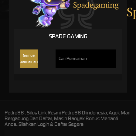
SPADE GAMING
Semua
permainan
Pedro88 : Situs Link Resmi Pedro88 Diindonesia, Ayok Mari
Bergabung Dan Daftar, Masih Banyak Bonus Menanti
Anda..Silahkan Login & Daftar Segera