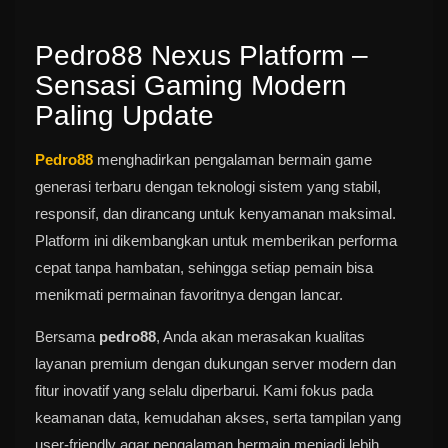
Pedro88 Nexus Platform –
Sensasi Gaming Modern
Paling Update
Pedro88
menghadirkan pengalaman bermain game
generasi terbaru dengan teknologi sistem yang stabil,
responsif, dan dirancang untuk kenyamanan maksimal.
Platform ini dikembangkan untuk memberikan performa
cepat tanpa hambatan, sehingga setiap pemain bisa
menikmati permainan favoritnya dengan lancar.
Bersama
pedro88
, Anda akan merasakan kualitas
layanan premium dengan dukungan server modern dan
fitur inovatif yang selalu diperbarui. Kami fokus pada
keamanan data, kemudahan akses, serta tampilan yang
user-friendly agar pengalaman bermain menjadi lebih