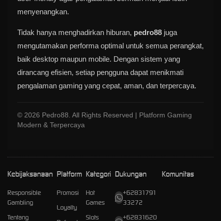
menyenangkan.
Tidak hanya menghadirkan hiburan,
pedro88
juga
mengutamakan performa optimal untuk semua perangkat,
baik desktop maupun mobile. Dengan sistem yang
dirancang efisien, setiap pengguna dapat menikmati
pengalaman gaming yang cepat, aman, dan terpercaya.
© 2026 Pedro88. All Rights Reserved | Platform Gaming
Modern & Terpercaya
Kebijaksanaan
Platform
Kategori
Dukungan
Komunitas
Responsible
Promosi
Hot
+62831791
Gambling
Games
33272
Loyalty
Tentang
Slots
+62831620