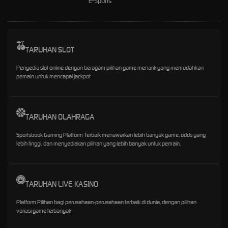
E-Sports
TARUHAN SLOT
Penyedia slot online dengan beragam pilihan game menarik yang memudahkan
pemain untuk mencapai jackpot
TARUHAN OLAHRAGA
Sportsbook Gaming Platform Terbaik menawarkan lebih banyak game, odds yang
lebih tinggi, dan menyediakan pilihan yang lebih banyak untuk pemain.
TARUHAN LIVE KASINO
Platform Pilihan bagi perusahaan-perusahaan terbaik di dunia, dengan pilihan
variasi game terbanyak