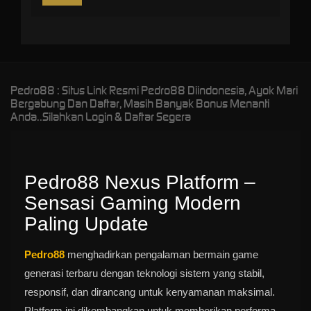
Pedro88 : Situs Link Resmi Pedro88 Diindonesia, Ayok Mari
Bergabung Dan Daftar, Masih Banyak Bonus Menanti
Anda..Silahkan Login & Daftar Segera
Pedro88 Nexus Platform –
Sensasi Gaming Modern
Paling Update
Pedro88
menghadirkan pengalaman bermain game
generasi terbaru dengan teknologi sistem yang stabil,
responsif, dan dirancang untuk kenyamanan maksimal.
Platform ini dikembangkan untuk memberikan performa