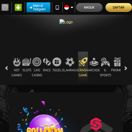
Main di
MASUK
DAFTAR
Telegram
HOT
SLOTS
LIVE
RACE
TOGEL
OLAHRAGA
CRASH
ARCADE
E-
PROMOSI
GAMES
CASINO
GAME
SPORTS