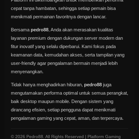
cepat tanpa hambatan, sehingga setiap pemain bisa
menikmati permainan favoritnya dengan lancar.
Bersama
pedro88
, Anda akan merasakan kualitas
layanan premium dengan dukungan server modern dan
fitur inovatif yang selalu diperbarui. Kami fokus pada
keamanan data, kemudahan akses, serta tampilan yang
user-friendly agar pengalaman bermain menjadi lebih
menyenangkan.
Tidak hanya menghadirkan hiburan,
pedro88
juga
mengutamakan performa optimal untuk semua perangkat,
baik desktop maupun mobile. Dengan sistem yang
dirancang efisien, setiap pengguna dapat menikmati
pengalaman gaming yang cepat, aman, dan terpercaya.
© 2026 Pedro88. All Rights Reserved | Platform Gaming