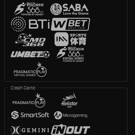
Crash Game