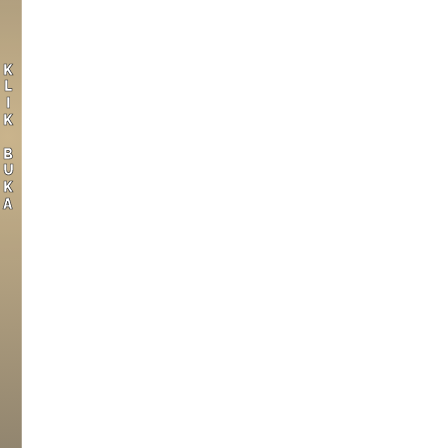
KLIK BUKA