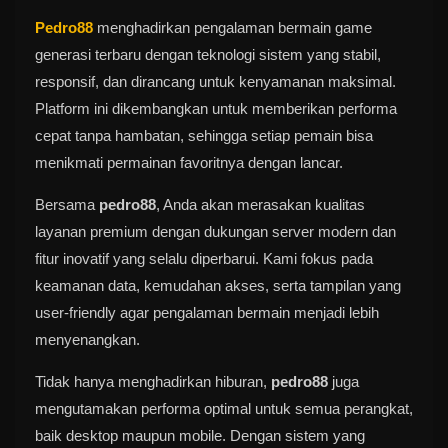
Pedro88
menghadirkan pengalaman bermain game
generasi terbaru dengan teknologi sistem yang stabil,
responsif, dan dirancang untuk kenyamanan maksimal.
Platform ini dikembangkan untuk memberikan performa
cepat tanpa hambatan, sehingga setiap pemain bisa
menikmati permainan favoritnya dengan lancar.
Bersama
pedro88
, Anda akan merasakan kualitas
layanan premium dengan dukungan server modern dan
fitur inovatif yang selalu diperbarui. Kami fokus pada
keamanan data, kemudahan akses, serta tampilan yang
user-friendly agar pengalaman bermain menjadi lebih
menyenangkan.
Tidak hanya menghadirkan hiburan,
pedro88
juga
mengutamakan performa optimal untuk semua perangkat,
baik desktop maupun mobile. Dengan sistem yang