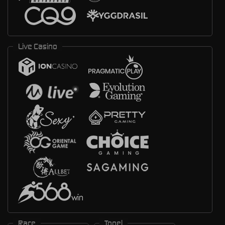
Live Casino
Race
Togel