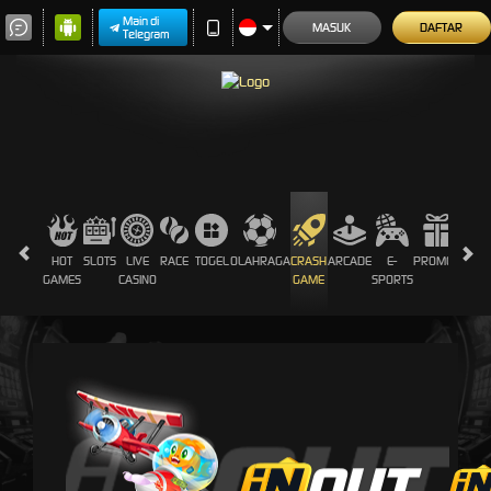
Main di
MASUK
DAFTAR
Telegram
HOT
SLOTS
LIVE
RACE
TOGEL
OLAHRAGA
CRASH
ARCADE
E-
PROMOSI
GAMES
CASINO
GAME
SPORTS