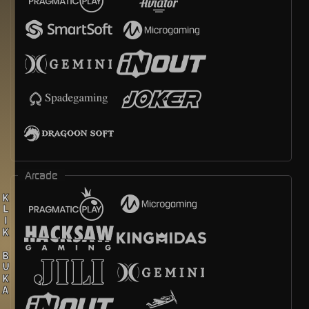
Arcade
KLIK BUKA