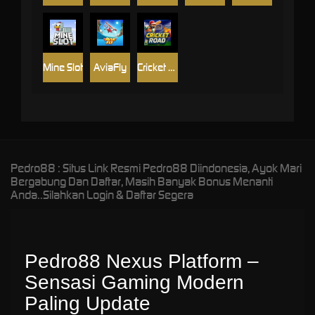
Mine Slot
AviaFly
Cricket Road
Pedro88 : Situs Link Resmi Pedro88 Diindonesia, Ayok Mari
Bergabung Dan Daftar, Masih Banyak Bonus Menanti
Anda..Silahkan Login & Daftar Segera
Pedro88 Nexus Platform –
Sensasi Gaming Modern
Paling Update