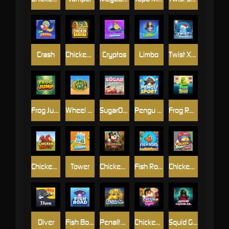
Crash
Chicken Banana
Cryptos
Limbo
Twist X-mas
Frog Jump
Wheel Out
SugarDaddy
Pengu Sport
Frog Road
Chicken Shoot
Tower
Chicken Road Gold
Fish Road
Chicken Road Race
Diver
Fish Boom
Penalty Nations Cup
Chicken Road Vegas
Squid Gamebler