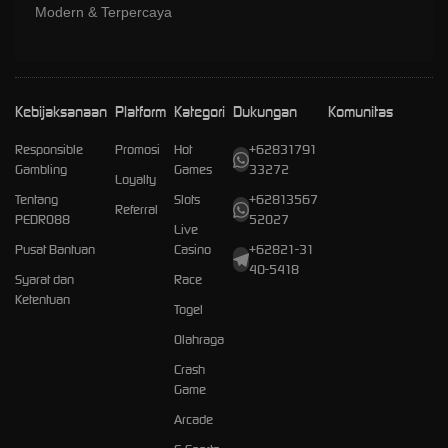
Modern & Terpercaya
Kebijaksanaan
Platform
Kategori
Dukungan
Komunitas
Responsible
Promosi
Hot
+62831791
Gambling
Games
33272
Loyalty
Tentang
Slots
+62813567
Referral
PEDRO88
52027
Live
Pusat Bantuan
Casino
+62821-31
40-5418
Syarat dan
Race
Ketentuan
Togel
Olahraga
Crash
Game
Arcade