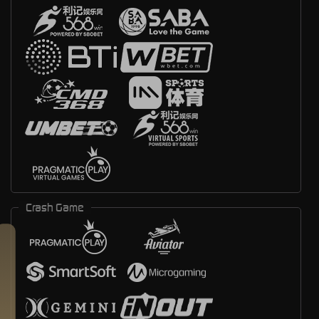
Crash Game