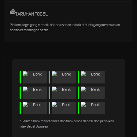
TARUHAN TOGEL
Platform togel yang menarik dari perusahan terbaik di dunia yang menawarkan
hadiah kemenangan besar
* Selama bank maintenance dan bank offline deposit dan penarikan
tidak dapat diproses