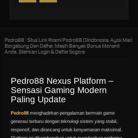
Pedro88 : Situs Link Resmi Pedro88 Diindonesia, Ayok Mari
Bergabung Dan Daftar, Masih Banyak Bonus Menanti
Anda..Silahkan Login & Daftar Segera
Pedro88 Nexus Platform –
Sensasi Gaming Modern
Paling Update
Pedro88
menghadirkan pengalaman bermain game
generasi terbaru dengan teknologi sistem yang stabil,
responsif, dan dirancang untuk kenyamanan maksimal.
Platform ini dikembangkan untuk memberikan performa