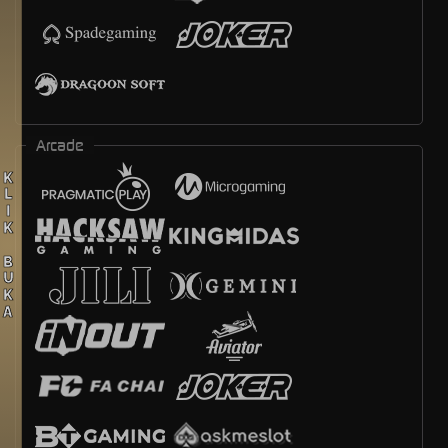
Arcade
KLIK BUKA