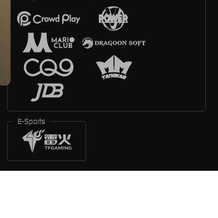
E-Sports