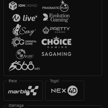
Race
Togel
Olahraga